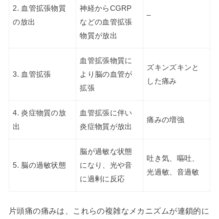
2. 血管拡張物質
神経からCGRP
–
の放出
などの血管拡張
物質が放出
血管拡張物質に
ズキンズキンと
3. 血管拡張
より脳の血管が
した痛み
拡張
4. 炎症物質の放
血管拡張に伴い
痛みの増強
出
炎症物質が放出
脳が過敏な状態
吐き気、嘔吐、
5. 脳の過敏状態
になり、光や音
光過敏、音過敏
に過剰に反応
片頭痛の痛みは、これらの複雑なメカニズムが連鎖的に