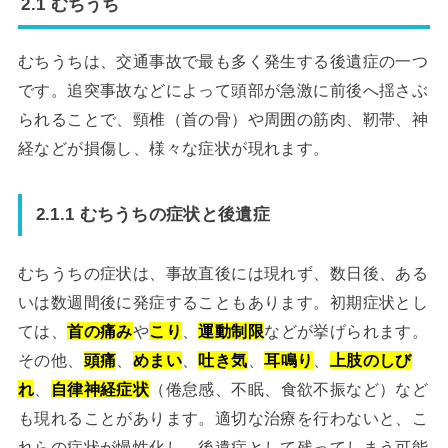
2.1 むちうち
むちうちは、交通事故で最も多く発生する後遺症の一つ
です。追突事故などによって頭部が急激に前後へ揺さぶ
られることで、頸椎（首の骨）や周囲の筋肉、靭帯、神
経などが損傷し、様々な症状が現れます。
2.1.1 むちうちの症状と後遺症
むちうちの症状は、事故直後には現れず、数日後、ある
いは数週間後に発症することもあります。初期症状とし
ては、
首の痛み
や
こり
、
運動制限
などが挙げられます。
その他、
頭痛
、
めまい
、
吐き気
、
耳鳴り
、
上肢のしび
れ
、
自律神経症状
（倦怠感、不眠、食欲不振など）など
も現れることがあります。適切な治療を行わないと、こ
れらの症状が慢性化し、後遺症として残ってしまう可能