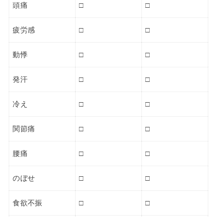
頭痛
□
□
疲労感
□
□
動悸
□
□
発汗
□
□
冷え
□
□
関節痛
□
□
腰痛
□
□
のぼせ
□
□
食欲不振
□
□