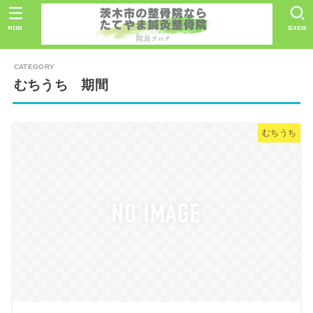
MENU
SEARCH
むちうち 期間
むちうち