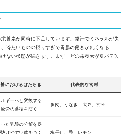
材
の栄養素が同時に不足しています。発汗でミネラルが失
り、冷たいものの摂りすぎで胃腸の働きが鈍くなる——
抜けない状態が続きます。まず、どの栄養素が夏バテ改
改善におけるはたらき
代表的な食材
ネルギーへと変換する
豚肉、うなぎ、大豆、玄米
、疲労の蓄積を防ぐ
まった乳酸の分解を促
が抜けやすい体をつく
梅干し、酢、レモン