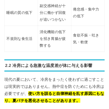
副交感神経が十
倦怠感・集中力
睡眠の質の低下
分に働かず回復
の低下
が追いつかない
消化機能の低下
食欲不振・吐き
不規則な食生活
を招き胃腸が疲
気・軟便
弊する
2.2 冷房による急激な温度差が体に与える影響
現代の夏において、冷房をまったく使わずに過ごすこと
は現実的ではありません。熱中症を防ぐためにも冷房は
必要ですが、
使い方を誤ると自律神経を乱す原因にもな
り、夏バテを悪化させることがあります。