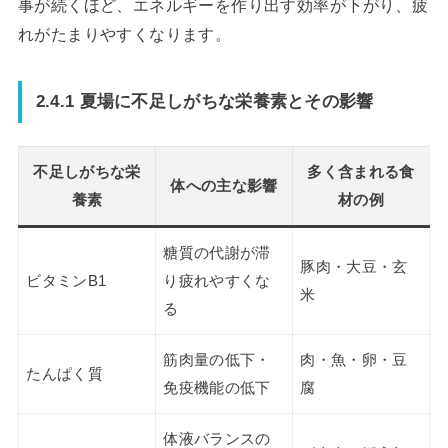
事が続くほど、エネルギーを作り出す効率が下がり、疲
れがたまりやすくなります。
2.4.1 夏場に不足しがちな栄養素とその影響
不足しがちな栄
多く含まれる食
体への主な影響
養素
材の例
糖質の代謝が滞
豚肉・大豆・玄
ビタミンB1
り疲れやすくな
米
る
筋肉量の低下・
肉・魚・卵・豆
たんぱく質
免疫機能の低下
腐
体液バランスの