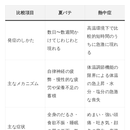
比較項目
夏バテ
熱中症
高温環境下で比
数日〜数週間か
較的短時間のう
発症のしかた
けてじわじわと
ちに急激に現れ
現れる
る
体温調節機能の
自律神経の疲
限界による体温
弊・慢性的な疲
主なメカニズム
の急上昇・水
労や栄養不足の
分・塩分の急激
蓄積
な喪失
全身のだるさ・
めまい・強い頭
食欲不振・睡眠
痛・吐き気・顔
主な症状