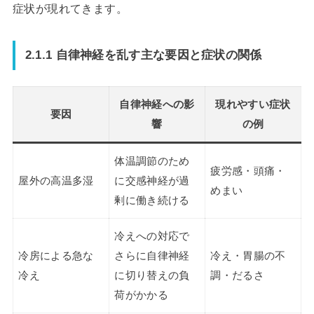
症状が現れてきます。
2.1.1 自律神経を乱す主な要因と症状の関係
自律神経への影
現れやすい症状
要因
響
の例
体温調節のため
疲労感・頭痛・
屋外の高温多湿
に交感神経が過
めまい
剰に働き続ける
冷えへの対応で
冷房による急な
さらに自律神経
冷え・胃腸の不
冷え
に切り替えの負
調・だるさ
荷がかかる