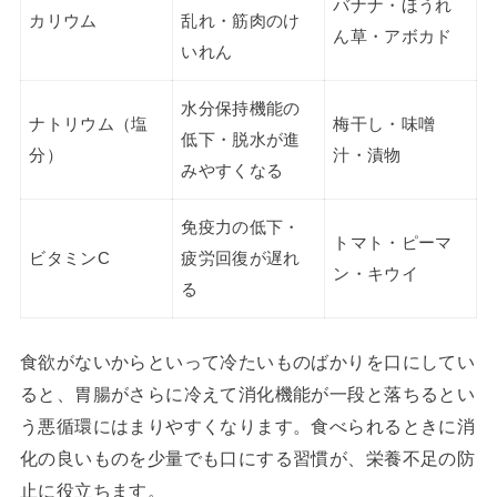
バナナ・ほうれ
カリウム
乱れ・筋肉のけ
ん草・アボカド
いれん
水分保持機能の
ナトリウム（塩
梅干し・味噌
低下・脱水が進
分）
汁・漬物
みやすくなる
免疫力の低下・
トマト・ピーマ
ビタミンC
疲労回復が遅れ
ン・キウイ
る
食欲がないからといって冷たいものばかりを口にしてい
ると、胃腸がさらに冷えて消化機能が一段と落ちるとい
う悪循環にはまりやすくなります。食べられるときに消
化の良いものを少量でも口にする習慣が、栄養不足の防
止に役立ちます。