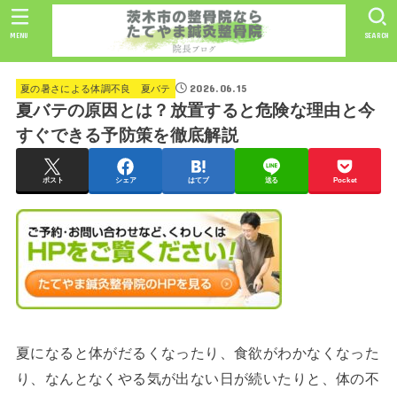
MENU
SEARCH
2026.06.15
夏の暑さによる体調不良 夏バテ
夏バテの原因とは？放置すると危険な理由と今
すぐできる予防策を徹底解説
ポスト
シェア
はてブ
送る
Pocket
夏になると体がだるくなったり、食欲がわかなくなった
り、なんとなくやる気が出ない日が続いたりと、体の不