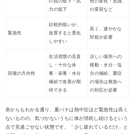
の質の低下・気
色の変化・意識
力の低下
の変容など
比較的低いが、
高く、速やかな
緊急性
放置すると悪化
対処が必要
しやすい
生活習慣の見直
涼しい場所への
し・十分な休
移動・水分・塩
回復の方向性
養・栄養・水分
分の補給、重症
補給で改善が期
の場合は救急へ
待できる
の対応が必要
表からもわかる通り、夏バテは熱中症ほど緊急性は高く
ないものの、気づかないうちに体が消耗し続けるという
点で見過ごせない状態です。「少し疲れているだけ」と