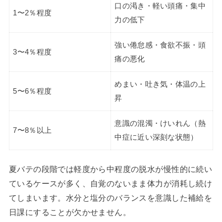
口の渇き・軽い頭痛・集中
1〜2％程度
力の低下
強い倦怠感・食欲不振・頭
3〜4％程度
痛の悪化
めまい・吐き気・体温の上
5〜6％程度
昇
意識の混濁・けいれん（熱
7〜8％以上
中症に近い深刻な状態）
夏バテの段階では軽度から中程度の脱水が慢性的に続い
ているケースが多く、自覚のないまま体力が消耗し続け
てしまいます。水分と塩分のバランスを意識した補給を
日課にすることが欠かせません。