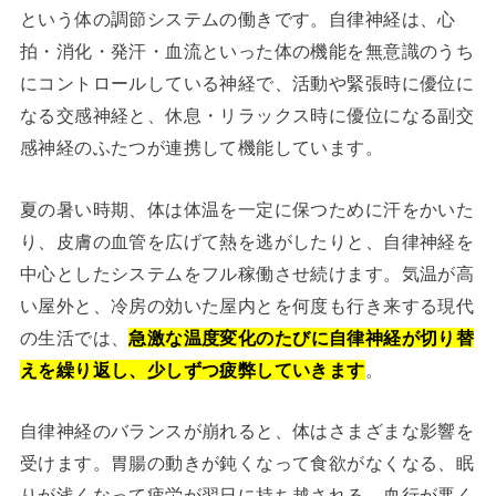
という体の調節システムの働きです。自律神経は、心
拍・消化・発汗・血流といった体の機能を無意識のうち
にコントロールしている神経で、活動や緊張時に優位に
なる交感神経と、休息・リラックス時に優位になる副交
感神経のふたつが連携して機能しています。
夏の暑い時期、体は体温を一定に保つために汗をかいた
り、皮膚の血管を広げて熱を逃がしたりと、自律神経を
中心としたシステムをフル稼働させ続けます。気温が高
い屋外と、冷房の効いた屋内とを何度も行き来する現代
の生活では、
急激な温度変化のたびに自律神経が切り替
えを繰り返し、少しずつ疲弊していきます
。
自律神経のバランスが崩れると、体はさまざまな影響を
受けます。胃腸の動きが鈍くなって食欲がなくなる、眠
りが浅くなって疲労が翌日に持ち越される、血行が悪く