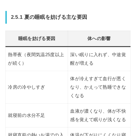
2.5.1 夏の睡眠を妨げる主な要因
睡眠を妨げる要因
体への影響
熱帯夜（夜間気温25度以上
深い眠りに入れず、中途覚
が続く）
醒が増える
体が冷えすぎて血行が悪く
冷房の冷やしすぎ
なり、かえって熟睡できな
くなる
血液が濃くなり、体が不快
就寝前の水分不足
感を覚えて眠りが浅くなる
就寝直前の熱いお湯での入
体温が下がりにくくなり寝