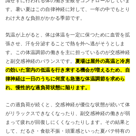
識せずに行われる体の働き全般をコントロールしていま
す。暑い夏はこの自律神経に対して、一年の中でもとり
わけ大きな負担がかかる季節です。
気温が上がると、体は体温を一定に保つために血管を拡
張させ、汗を分泌することで熱を外へ逃がそうとしま
す。この体温調節の働きを主に担っているのが交感神経
と副交感神経のバランスです。
夏場は屋外の高温と冷房
の効いた室内の低温を行き来する機会が増えるため、自
律神経は一日のうちに何度も急激な体温調節を求めら
れ、慢性的な過負荷状態に陥ります。
この過負荷が続くと、交感神経が優位な状態が続いて体
がリラックスできなくなったり、副交感神経の働きが弱
まって疲れが回復しにくくなったりします。その結果と
して、だるさ・食欲不振・頭重感といった夏バテ特有の