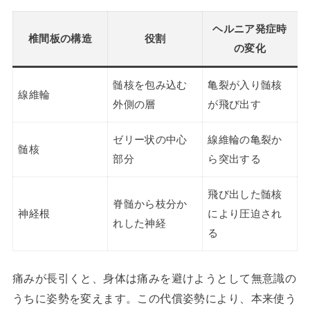
ヘルニア発症時
椎間板の構造
役割
の変化
髄核を包み込む
亀裂が入り髄核
線維輪
外側の層
が飛び出す
ゼリー状の中心
線維輪の亀裂か
髄核
部分
ら突出する
飛び出した髄核
脊髄から枝分か
神経根
により圧迫され
れした神経
る
痛みが長引くと、身体は痛みを避けようとして無意識の
うちに姿勢を変えます。この代償姿勢により、本来使う