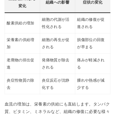
組織への影響
症状の変化
変化
細胞の代謝が活
組織の修復が促
酸素供給の増加
性化される
進される
栄養素の供給増
細胞の再生が促
損傷部位の回復
加
される
が早まる
老廃物の排出促
発痛物質が除去
痛みが軽減され
進
される
る
炎症性物質の除
炎症反応が沈静
腫れや熱感が減
去
化する
少する
血流の増加は、栄養素の供給にも直結します。タンパク
質、ビタミン、ミネラルなど、組織の修復に必要な様々