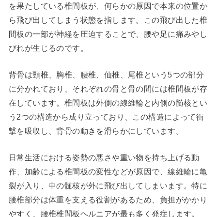
を果たしている椎間板が、何らかの原因で本来の位置か
ら飛び出してしまう状態を指します。この飛び出した椎
間板の一部が神経を圧迫することで、腰や足に痛みやし
びれが生じるのです。
背骨は頸椎、胸椎、腰椎、仙椎、尾椎という5つの部分
に分かれており、それぞれの骨と骨の間には椎間板が存
在しています。椎間板は外側の線維輪と内側の髄核とい
う2つの構造から成り立っており、この構造によって衝
撃を吸収し、背骨の動きを滑らかにしています。
日常生活における姿勢の悪さや重い物を持ち上げる動
作、加齢による椎間板の変性などが原因で、線維輪に亀
裂が入り、中の髄核が外に飛び出してしまいます。特に
腰椎部分は体重を支える役割があるため、負担がかかり
やすく、腰椎椎間板ヘルニアが最も多く発症します。