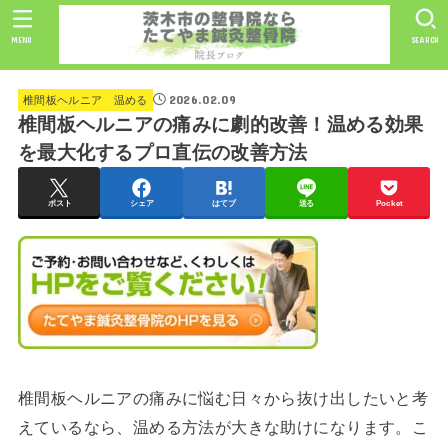
MENU
SEARCH
2026.02.09
椎間板ヘルニア 温める
椎間板ヘルニアの痛みに劇的改善！温める効果
を最大化するプロ直伝の改善方法
ポスト
シェア
はてブ
送る
Pocket
椎間板ヘルニアの痛みに悩む日々から抜け出したいと考
えているなら、温める方法が大きな助けになります。こ