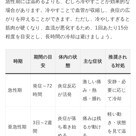
急性期には温めるよりも、むしろ冷やすことが効果的な
場合があります。冷やすことで血管が収縮し、炎症の広
がりを抑えることができます。ただし、冷やしすぎると
筋肉が硬くなり、血流が悪化するため、1回あたり15分
程度を目安とし、長時間の冷却は避けましょう。
期間の目
体内の状
推奨され
時期
主な症状
安
態
る対処
激しい痛
安静・必
発症～72
炎症反応
急性期
み・熱
要に応じ
時間
が活発
感・腫れ
て冷却
軽い動
炎症が落
痛みは残
3日～2週
き・状態
亜急性期
ち着き始
るが動け
間
を見て温
める
る