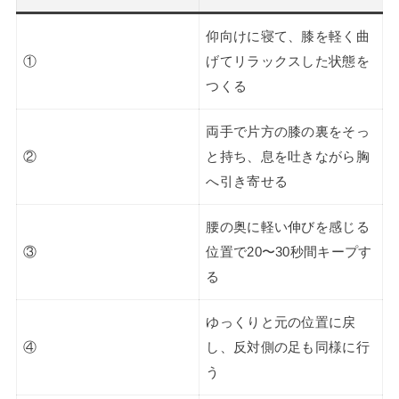
仰向けに寝て、膝を軽く曲
①
げてリラックスした状態を
つくる
両手で片方の膝の裏をそっ
②
と持ち、息を吐きながら胸
へ引き寄せる
腰の奥に軽い伸びを感じる
③
位置で20〜30秒間キープす
る
ゆっくりと元の位置に戻
④
し、反対側の足も同様に行
う