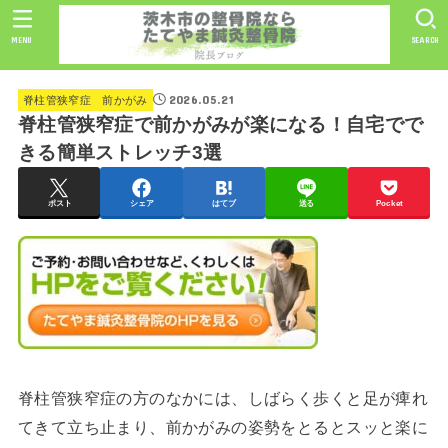
MENU
SEARCH
2026.05.21
脊柱管狭窄症 前かがみ
脊柱管狭窄症で前かがみが楽になる！自宅でで
きる簡単ストレッチ3選
ポスト
シェア
はてブ
送る
Pocket
脊柱管狭窄症の方のなかには、しばらく歩くと足が痺れ
てきて立ち止まり、前かがみの姿勢をとるとスッと楽に