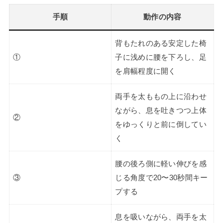
手順
動作の内容
背もたれのある安定した椅
①
子に浅めに腰を下ろし、足
を肩幅程度に開く
両手を太ももの上に沿わせ
ながら、息を吐きつつ上体
②
をゆっくりと前に倒してい
く
腰の後ろ側に軽い伸びを感
③
じる角度で20〜30秒間キー
プする
息を吸いながら、両手を太