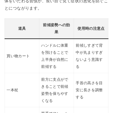
体をいたわる習慣が、長い目で見て症状の悪化を防ぐこ
とにつながります。
前傾姿勢への効
道具
使用時の注意点
果
ハンドルに体重
前傾しすぎて背
を預けることで
中が丸まりすぎ
買い物カート
上半身が自然に
ないよう意識す
前傾する
る
前方に支点がで
手首の高さを目
きることで前傾
一本杖
安に長さを調整
姿勢を保ちやす
する
くなる