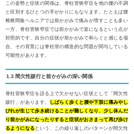
この姿勢と症状の関係は、脊柱管狭窄症を他の腰の不調
と区別するひとつの手がかりにもなります。たとえば腰
椎椎間板ヘルニアでは前かがみで痛みが増すことも多い
一方、脊柱管狭窄症では前かがみで楽になるという点が
対照的です。自分の症状が前かがみで和らぐと感じる場
合、その背景には脊柱管の構造的な問題が関与している
可能性があります。
1.3 間欠性跛行と前かがみの深い関係
脊柱管狭窄症を語る上で欠かせない症状として「間欠性
跛行」があります。
しばらく歩くと腰や下肢に痛みやし
びれが生じて歩き続けることが難しくなり、少し休んだ
り前かがみになったりすると症状がおさまって再び歩け
るようになる
という、この繰り返しのパターンが間欠性