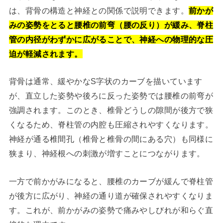
は、背骨の構造と神経との関係で説明できます。
前かが
みの姿勢をとると腰椎の前弯（腰の反り）が緩み、脊柱
管の内径がわずかに広がることで、神経への物理的な圧
迫が軽減されます。
背骨は通常、緩やかなS字状のカーブを描いています
が、直立した姿勢や後ろに反った姿勢では腰椎の前弯が
強調されます。このとき、椎骨どうしの隙間が後方で狭
くなるため、脊柱管の内腔も圧縮されやすくなります。
神経が通る椎間孔（椎骨と椎骨の間にある穴）も同様に
狭まり、神経根への刺激が増すことにつながります。
一方で前かがみになると、腰椎のカーブが緩んで脊柱管
が後方に広がり、神経の通り道が確保されやすくなりま
す。これが、前かがみの姿勢で痛みやしびれが和らぐ直