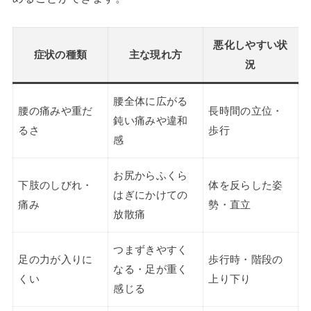
悪化しやすい状
症状の種類
主な現れ方
況
腰全体に広がる
腰の痛みや重だ
長時間の立位・
鈍い痛みや違和
るさ
歩行
感
お尻からふくら
下肢のしびれ・
体を反らした姿
はぎにかけての
痛み
勢・直立
放散痛
つまずきやすく
足の力が入りに
歩行時・階段の
なる・足が重く
くい
上り下り
感じる