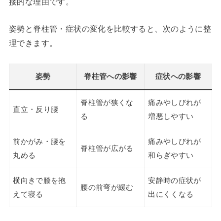
接的な理由です。
姿勢と脊柱管・症状の変化を比較すると、次のように整
理できます。
姿勢
脊柱管への影響
症状への影響
脊柱管が狭くな
痛みやしびれが
直立・反り腰
る
増悪しやすい
前かがみ・腰を
痛みやしびれが
脊柱管が広がる
丸める
和らぎやすい
横向きで膝を抱
安静時の症状が
腰の前弯が緩む
えて寝る
出にくくなる