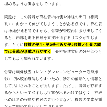
埋めるような働きをしています。
問題は、この骨棘が脊柱管の内側や神経の出口（椎間
孔）に向かって伸びてしまうことがある点です。脊柱管
は神経が通る管ですから、骨棘が管腔内に張り出してく
ると、内部を走る神経を直接圧迫するリスクが生じま
す。とくに
腰椎の第4・第5番付近や第5腰椎と仙骨の間
では骨棘が形成されやすく
、脊柱管狭窄症の好発部位と
してもよく知られています。
骨棘は画像検査（レントゲンやコンピューター断層撮
影）で比較的確認しやすいため、診断の補助的な情報と
して活用されることがあります。ただし、骨棘が存在す
るからといって必ずしも症状が出るわけではなく、神経
への圧迫の程度や神経の走行位置など、複数の要素が重
なって初めて症状として現れます。