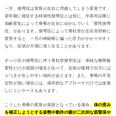
一方、側弯症は背骨が左右に湾曲してしまう変形です。
若年期に発症する特発性側弯症とは別に、中高年以降に
加齢変化によって脊椎が左右にゆがんでいく「変性側弯
症」があります。側弯症によって脊柱管が左右非対称に
変形すると、一方の神経根に偏った圧力がかかりやすく
なり、症状が片側に強く出ることがあります。
すべり症や側弯症に伴う脊柱管狭窄症は、単純な椎間板
変性だけが原因の場合と比べて、症状が複雑で出方にば
らつきが生じやすい傾向があります。また、脊椎の不安
定性が強い場合には、保存的なアプローチだけでは改善
しにくいケースもあります。
こうした脊椎の変形が原因となっている場合、
体の歪み
を補正しようとする姿勢や動作の癖が二次的な筋緊張や