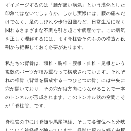
ずイメージするのは「腰が痛い病気」という漠然とした
印象ではないでしょうか。しかし実際には、腰の痛みだ
けでなく、足のしびれや歩行困難など、日常生活に深く
関わるさまざまな不調を引き起こす病態です。この病気
を正しく理解するには、まず脊柱管そのものの構造と役
割から把握しておく必要があります。
私たちの背骨は、頸椎・胸椎・腰椎・仙椎・尾椎という
複数のパーツが積み重なって構成されています。それぞ
れの椎骨（背骨を構成する一つひとつの骨）には中央に
穴が開いており、その穴が縦方向につながることで一本
のトンネルが形成されます。このトンネル状の空間こそ
が「脊柱管」です。
脊柱管の中には脊髄や馬尾神経、そして各部位へと分岐
していく神経根が通っています。脊髄は脳から続く中枢