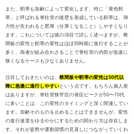
また、靭帯も加齢によって変化します。特に「黄色靭
帯」と呼ばれる脊柱管の後壁を形成している靭帯は、弾
力性が失われると肥厚（分厚くなること）しやすくなり
ます。これについては後の項目で詳しく述べますが、椎
間板の変性と靭帯の変性はほぼ同時期に進行することが
多く、両者が組み合わさることで脊柱管の内部が急速に
狭くなるケースも少なくありません。
注目しておきたいのは、
椎間板や靭帯の変性は50代以
降に急激に進行しやすい
という点です。もちろん個人差
はありますが、脊柱管狭窄症の発症ピークが50〜70代
に多いことは、この変性のタイミングと深く関連してい
ます。加齢そのものを止めることはできませんが、変性
の進行速度をゆるやかにするための関わり方は存在しま
す。それが姿勢や運動習慣の見直しにつながっていくわ