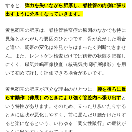
すると、
弾力を失いながら肥厚し、脊柱管の内側に張り
出すように分厚くなっていきます。
黄色靭帯の肥厚は、脊柱管狭窄症の原因のなかでも特に
見落とされがちな要因のひとつです。骨が変形した場合
と違い、靭帯の変化は外見からはまったく判断できませ
ん。また、レントゲン検査だけでは靭帯の状態を把握し
にくく、磁気共鳴画像検査（核磁気共鳴断層撮影）を用
いて初めて詳しく評価できる場合が多いです。
黄色靭帯の肥厚が厄介な理由のひとつに、
腰を後ろに反
らす動作（伸展）のときにより強く管腔内へ張り出す
と
いう特性があります。そのため、立ったり歩いたりする
ときに症状が悪化しやすく、前に屈んだり腰かけたりす
ると楽になるという、いわゆる「間欠性跛行」の症状が
とくに出やすいとされています。