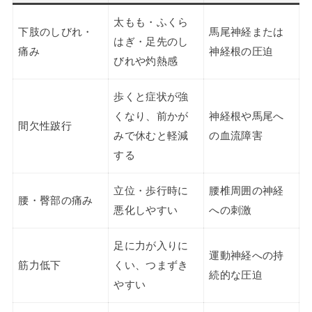
太もも・ふくら
下肢のしびれ・
馬尾神経または
はぎ・足先のし
痛み
神経根の圧迫
びれや灼熱感
歩くと症状が強
くなり、前かが
神経根や馬尾へ
間欠性跛行
みで休むと軽減
の血流障害
する
立位・歩行時に
腰椎周囲の神経
腰・臀部の痛み
悪化しやすい
への刺激
足に力が入りに
運動神経への持
筋力低下
くい、つまずき
続的な圧迫
やすい