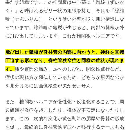
果たす組織です。この椎間板は中心部に「髄核（ずいか
く）」と呼ばれるゼリー状の組織を持ち、それを「線維
輪（せんいりん）」という硬い外壁が取り囲む構造にな
っています。線維輪に亀裂が生じると、内部の髄核が外
に飛び出してしまいます。これが椎間板ヘルニアです。
飛び出した髄核が脊柱管の内部に向かうと、神経を直接
圧迫する形になり、脊柱管狭窄症と同様の症状が現れま
す。
腰や臀部の痛み、足へのしびれ、間欠性跛行など、
症状の現れ方が類似しているため、どちらが原因なのか
を見分けるには画像検査が欠かせません。
また、椎間板ヘルニアが慢性化・反復化することで、周
辺組織が炎症を起こしたり、椎体が不安定になったりし
ます。この二次的な変化が黄色靭帯の肥厚や骨棘の形成
を促し、最終的に脊柱管狭窄症へと移行するケースもあ