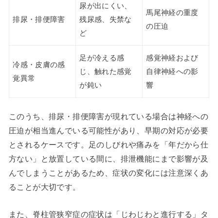
尿が出にくい、
馬尾神経の重度
排尿・排便障害
残尿感、失禁な
の圧迫
ど
足が冷える感
感覚神経および
冷感・皮膚の感
じ、触れた感覚
自律神経への影
覚異常
が鈍い
響
このうち、排尿・排便障害が現れている場合は神経への
圧迫が相当進んでいる可能性があり、早期の対応が必要
とされるケースです。足のしびれや痛みを「年だから仕
方ない」と放置している間に、排泄機能にまで影響が及
んでしまうことがあるため、症状の変化には注意深くあ
ることが大切です。
また、脊柱管狭窄症の症状は「じわじわと進行する」タ