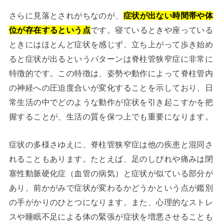
さらに見落とされがちなのが、
症状が出ない時間帯や体
位が存在するという点
です。寝ているときや座っている
ときにはほとんど症状を感じず、立ち上がって歩き始め
ると症状が出るというパターンは脊柱管狭窄症に非常に
特徴的です。この特徴は、姿勢や動作によって脊柱管内
の神経への圧迫度合いが変化することを示しており、日
常生活の中でどのような動作が症状を引き起こすかを把
握することが、生活の質を保つ上でも重要になります。
症状の多様さゆえに、脊柱管狭窄症は他の疾患と混同さ
れることもあります。たとえば、足のしびれや痛みは閉
塞性動脈硬化症（血管の病気）と症状が似ている部分が
あり、前かがみで症状が変わるかどうかという点が鑑別
の手がかりのひとつになります。また、心理的なストレ
スや睡眠不足による体の緊張が症状を増悪させることも