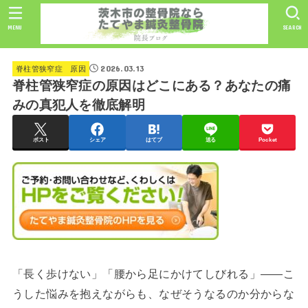
MENU
SEARCH
2026.03.13
脊柱管狭窄症 原因
脊柱管狭窄症の原因はどこにある？あなたの痛
みの真犯人を徹底解明
ポスト
シェア
はてブ
送る
Pocket
「長く歩けない」「腰から足にかけてしびれる」——こ
うした悩みを抱えながらも、なぜそうなるのか分からな