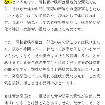
ない
という点です。脊柱管の狭窄は構造的な変化であ
り、それが神経や血管に実際の圧迫や血流障害をもたら
したときに、はじめて痛みやしびれとして体に現れま
す。つまり、病気としての脊柱管狭窄症は、構造的な変
化と神経への影響が重なって生じるものです。
また、脊柱管狭窄症は一部位のみで起こるとは限りませ
ん。複数の椎間レベルにわたって狭窄が生じているケー
スも少なくなく、その場合は症状も広範囲に及ぶことが
あります。背骨全体の中でとくに多く発症するのは腰椎
の部分ですが、頸椎や胸椎でも同様の状態が起こりえま
す。発症部位によって現れる症状が異なる点も、この病
気を複雑に感じさせる要因のひとつです。
脊柱管狭窄症は、一度起きた骨や靭帯の変性が自然に元
通りになることはほとんどありません。だからこそ、ど