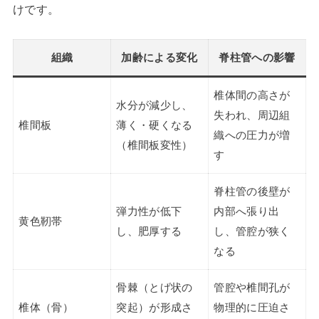
けです。
組織
加齢による変化
脊柱管への影響
椎体間の高さが
水分が減少し、
失われ、周辺組
椎間板
薄く・硬くなる
織への圧力が増
（椎間板変性）
す
脊柱管の後壁が
弾力性が低下
内部へ張り出
黄色靭帯
し、肥厚する
し、管腔が狭く
なる
骨棘（とげ状の
管腔や椎間孔が
椎体（骨）
突起）が形成さ
物理的に圧迫さ