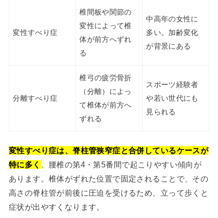
椎間板や関節の
中高年の女性に
変性によって椎
変性すべり症
多い。加齢変化
体が前方へずれ
が背景にある
る
椎弓の疲労骨折
スポーツ経験者
（分離）によっ
分離すべり症
や若い世代にも
て椎体が前方へ
見られる
ずれる
変性すべり症は、脊柱管狭窄症と合併しているケースが
特に多く
、腰椎の第4・第5番間で起こりやすい傾向が
あります。椎体がずれた位置で固定されることで、その
高さの脊柱管が前後に圧迫を受けるため、立って歩くと
症状が出やすくなります。