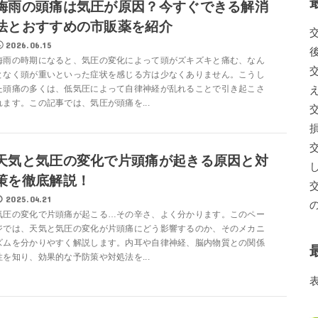
梅雨の頭痛は気圧が原因？今すぐできる解消
法とおすすめの市販薬を紹介
2026.06.15
梅雨の時期になると、気圧の変化によって頭がズキズキと痛む、なん
となく頭が重いといった症状を感じる方は少なくありません。こうし
た頭痛の多くは、低気圧によって自律神経が乱れることで引き起こさ
れます。この記事では、気圧が頭痛を...
天気と気圧の変化で片頭痛が起きる原因と対
策を徹底解説！
2025.04.21
気圧の変化で片頭痛が起こる…その辛さ、よく分かります。このペー
ジでは、天気と気圧の変化が片頭痛にどう影響するのか、そのメカニ
ズムを分かりやすく解説します。内耳や自律神経、脳内物質との関係
性を知り、効果的な予防策や対処法を...